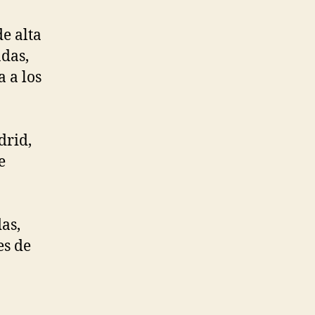
e alta
adas,
 a los
drid,
e
as,
es de