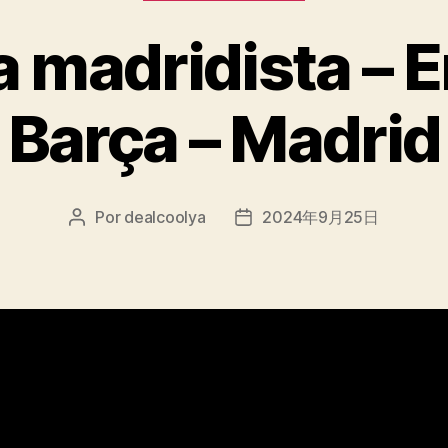
 madridista – 
Barça – Madrid
Por
dealcoolya
2024年9月25日
Autor
Fecha
de
de
la
la
entrada
entrada