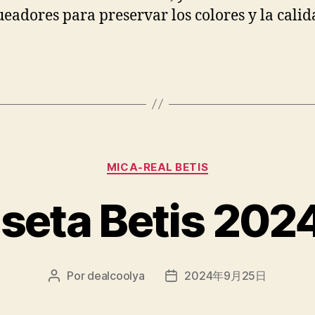
eadores para preservar los colores y la calid
Categorías
MICA-REAL BETIS
seta Betis 2024
Por
dealcoolya
2024年9月25日
Autor
Fecha
de
de
la
la