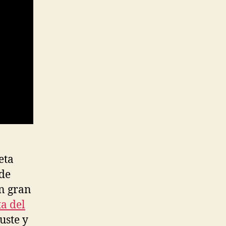
eta
 de
un gran
a del
juste y