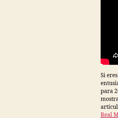
Si ere
entusi
para 2
mostra
artícu
Real 