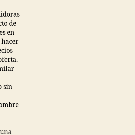
uidoras
cto de
es en
e hacer
cios
ferta.
milar
b sin
nombre
 una