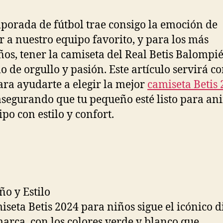
entrada
entrada
porada de fútbol trae consigo la emoción de
 a nuestro equipo favorito, y para los más
os, tener la camiseta del Real Betis Balompié
o de orgullo y pasión. Este artículo servirá c
ara ayudarte a elegir la mejor
camiseta Betis
 asegurando que tu pequeño esté listo para an
ipo con estilo y confort.
ño y Estilo
iseta Betis 2024 para niños sigue el icónico 
marca, con los colores verde y blanco que