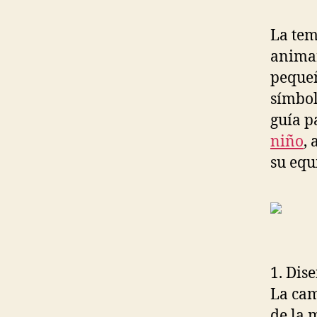
La tem
animar
pequeñ
símbol
guía p
niño
,
su equ
1. Dise
La cam
de la 