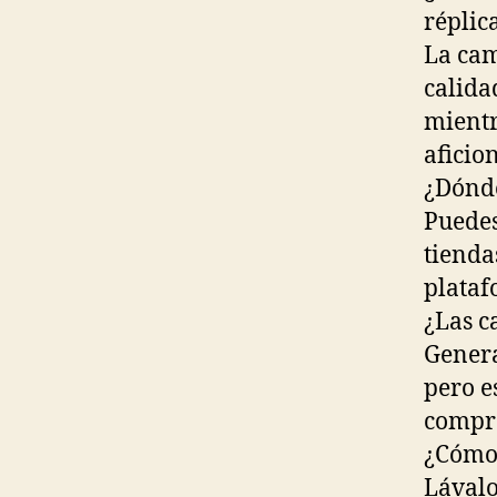
réplic
La cam
calida
mientr
aficio
¿Dónde
Puedes
tienda
plataf
¿Las c
Genera
pero e
compr
¿Cómo 
Lávalo