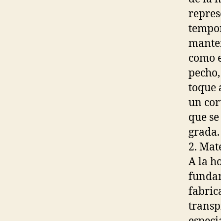
repres
tempor
manten
como e
pecho,
toque 
un cor
que se
grada.
2. Mat
A la h
fundam
fabric
transp