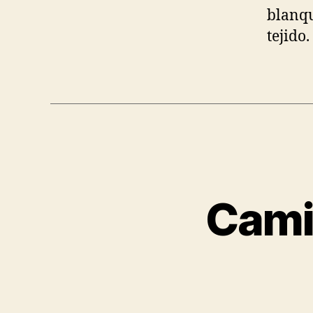
blanqu
tejido.
Cami