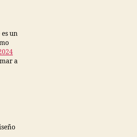
 es un
omo
 2024
imar a
diseño