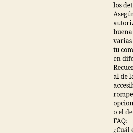
los det
Asegúr
autori
buena 
varias 
tu com
en dif
Recuer
al de 
accesib
romper
opcion
o el de
FAQ:
¿Cuál 