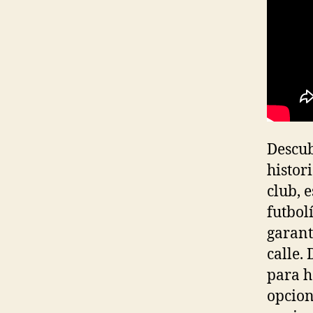
Descub
histor
club, 
futbol
garant
calle.
para h
opcion