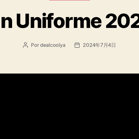
án Uniforme 20
Por
dealcoolya
2024年7月4日
Autor
Fecha
de
de
la
la
entrada
entrada