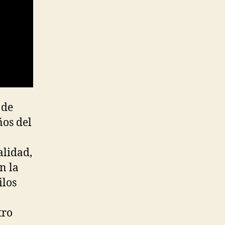
 de
ños del
alidad,
n la
ilos
tro