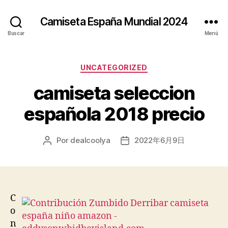
Camiseta España Mundial 2024
Buscar
Menú
Categorías
UNCATEGORIZED
camiseta seleccion
española 2018 precio
Por
dealcoolya
2022年6月9日
Autor
Fecha
de
de
la
la
entrada
entrada
C
o
n