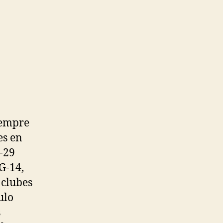
iempre
es en
-29
G-14,
 clubes
ulo
s