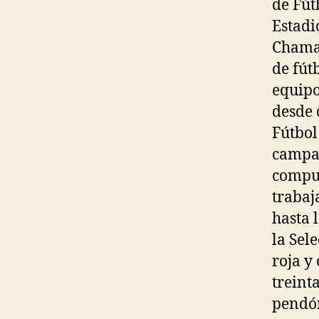
de Fút
Estadi
Chamar
de fút
equipo
desde 
Fútbol
campañ
compue
trabaj
hasta 
la Sel
roja y
treint
pendón