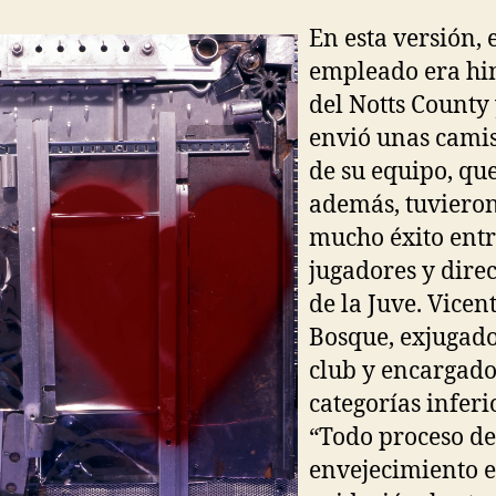
En esta versión, 
empleado era hi
del Notts County 
envió unas camis
de su equipo, qu
además, tuviero
mucho éxito entr
jugadores y direc
de la Juve. Vicen
Bosque, exjugado
club y encargado
categorías inferi
“Todo proceso de
envejecimiento 