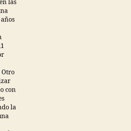
en las
una
 años
n
,1
or
. Otro
izar
do con
es
ndo la
una