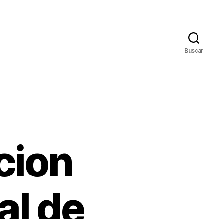
Buscar
cion
al de