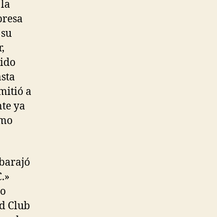
 la
presa
 su
,
bido
asta
mitió a
nte ya
imo
 barajó
.»
lo
d Club