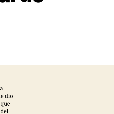
ra
le dio
l que
 del