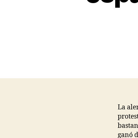
La ale
protes
bastan
ganó d