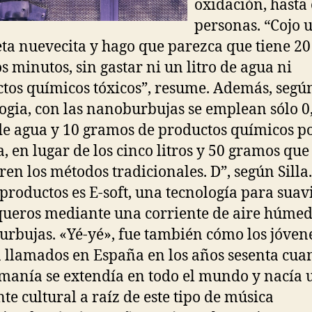
oxidación, hasta 
personas. “Cojo 
ta nuevecita y hago que parezca que tiene 20
s minutos, sin gastar ni un litro de agua ni
tos químicos tóxicos”, resume. Además, segú
ogia, con las nanoburbujas se emplean sólo 0
 de agua y 10 gramos de productos químicos p
, en lugar de los cinco litros y 50 gramos que
ren los métodos tradicionales. D”, según Silla
 productos es E-soft, una tecnología para suav
queros mediante una corriente de aire húme
rbujas. «Yé-yé», fue también cómo los jóven
 llamados en España en los años sesenta cua
manía se extendía en todo el mundo y nacía 
nte cultural a raíz de este tipo de música