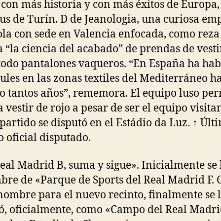
 con más historia y con más éxitos de Europa,
us de Turín. D de Jeanologia, una curiosa em
la con sede en Valencia enfocada, como reza
a “la ciencia del acabado” de prendas de vestir
todo pantalones vaqueros. “En España ha ha
zules en las zonas textiles del Mediterráneo h
o tantos años”, rememora. El equipo luso per
 vestir de rojo a pesar de ser el equipo visita
 partido se disputó en el Estádio da Luz. ↑ Últ
o oficial disputado.
Real Madrid B, suma y sigue». Inicialmente se
bre de «Parque de Sports del Real Madrid F. C
ombre para el nuevo recinto, finalmente se 
ó, oficialmente, como «Campo del Real Madri