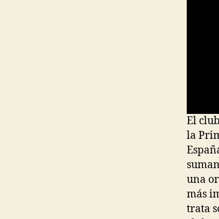
El clu
la Pri
España
sumand
una or
más im
trata 