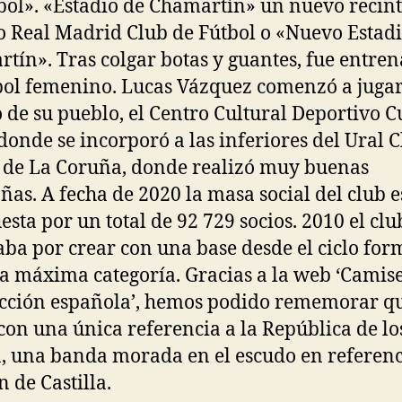
bol». «Estadio de Chamartín» un nuevo recinto
o Real Madrid Club de Fútbol o «Nuevo Estadi
tín». Tras colgar botas y guantes, fue entre
bol femenino. Lucas Vázquez comenzó a jugar
 de su pueblo, el Centro Cultural Deportivo Cu
donde se incorporó a las inferiores del Ural 
 de La Coruña, donde realizó muy buenas
as. A fecha de 2020 la masa social del club e
sta por un total de 92 729 socios. 2010 el clu
aba por crear con una base desde el ciclo for
la máxima categoría. Gracias a la web ‘Camise
ección española’, hemos podido rememorar q
 con una única referencia a la República de lo
a, una banda morada en el escudo en referenc
 de Castilla.