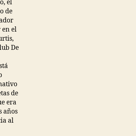
, el
o de
nador
 en el
rtis,
Club De
stá
b
mativo
tas de
ue era
s años
ia al