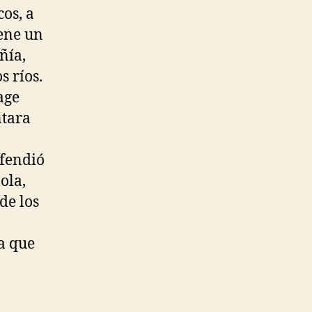
cos, a
iene un
ñía,
s ríos.
age
ntara
efendió
ola,
de los
a que