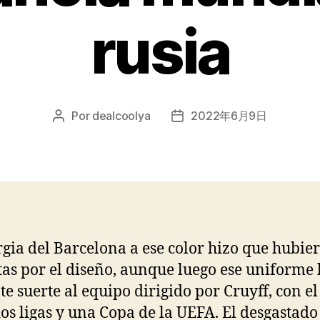
rusia
Por
dealcoolya
2022年6月9日
Autor
Fecha
de
de
la
la
entrada
entrada
rgia del Barcelona a ese color hizo que hubie
tas por el diseño, aunque luego ese uniforme 
te suerte al equipo dirigido por Cruyff, con e
os ligas y una Copa de la UEFA. El desgastado