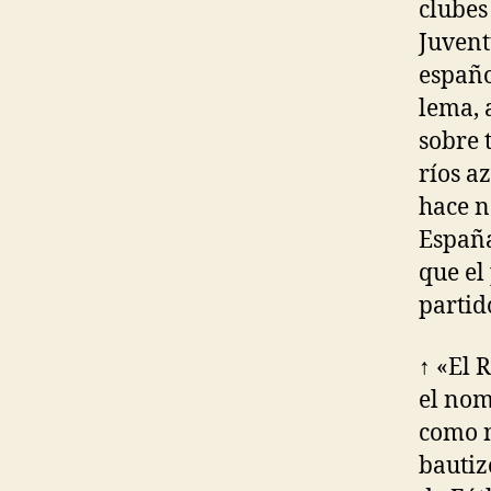
clubes
Juvent
españo
lema, 
sobre 
ríos a
hace n
España
que el
partid
↑ «El 
el nom
como n
bautiz