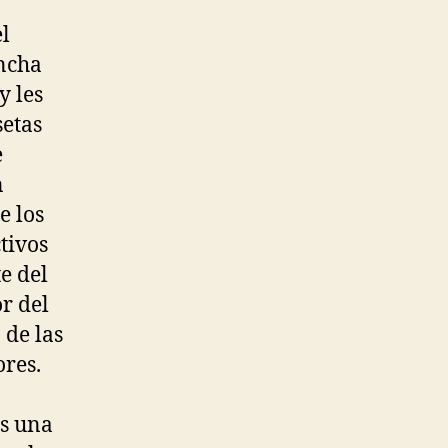
el
ncha
y les
etas
e
n
e los
tivos
te del
r del
 de las
ores.
es una