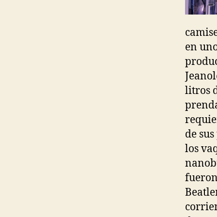
camise
en uno
produc
Jeanol
litros
prenda
requie
de sus
los va
nanobu
fueron
Beatle
corrie