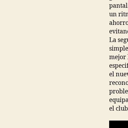
pantal
un rit
ahorro
evitan
La seg
simple
mejor 
especi
el nue
recono
proble
equipa
el club