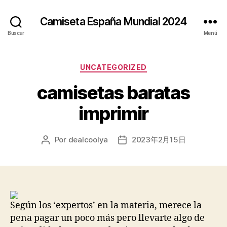
Camiseta España Mundial 2024
Buscar
Menú
Categorías
UNCATEGORIZED
camisetas baratas
imprimir
Por
dealcoolya
2023年2月15日
Autor
Fecha
de
de
la
la
entrada
entrada
Según los ‘expertos’ en la materia, merece la
pena pagar un poco más pero llevarte algo de