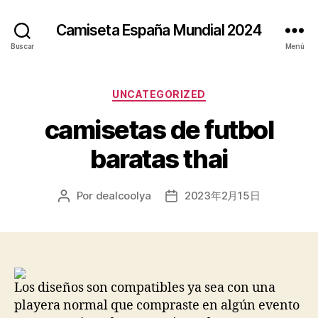
Camiseta España Mundial 2024
Buscar
Menú
Categorías
UNCATEGORIZED
camisetas de futbol
baratas thai
Por
dealcoolya
2023年2月15日
Autor
Fecha
de
de
la
la
entrada
entrada
Los diseños son compatibles ya sea con una
playera normal que compraste en algún evento