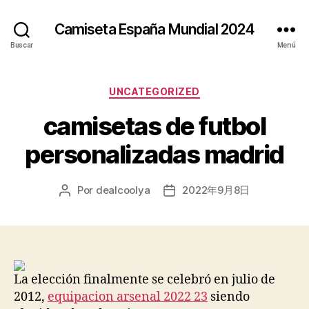
Camiseta España Mundial 2024
Buscar
Menú
Categorías
UNCATEGORIZED
camisetas de futbol
personalizadas madrid
Por
dealcoolya
2022年9月8日
Autor
Fecha
de
de
la
la
entrada
entrada
La elección finalmente se celebró en julio de
2012,
equipacion arsenal 2022 23
siendo