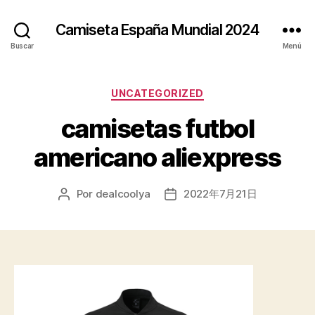
Camiseta España Mundial 2024
Buscar
Menú
Categorías
UNCATEGORIZED
camisetas futbol
americano aliexpress
Por
dealcoolya
2022年7月21日
Autor
Fecha
de
de
la
la
entrada
entrada