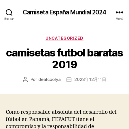
Camiseta España Mundial 2024
Buscar
Menú
Categorías
UNCATEGORIZED
camisetas futbol baratas
2019
Por
dealcoolya
2023年12月11日
Autor
Fecha
de
de
la
la
entrada
entrada
Como responsable absoluta del desarrollo del
fútbol en Panamá, FEPAFUT tiene el
compromiso y la responsabilidad de