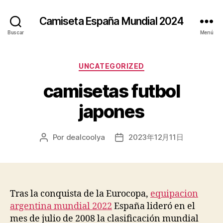
Camiseta España Mundial 2024
Buscar
Menú
Categorías
UNCATEGORIZED
camisetas futbol
japones
Por
dealcoolya
2023年12月11日
Autor
Fecha
de
de
la
la
entrada
entrada
Tras la conquista de la Eurocopa,
equipacion
argentina mundial 2022
España lideró en el
mes de julio de 2008 la clasificación mundial