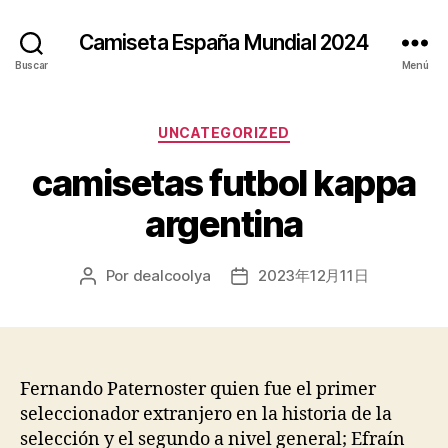
Camiseta España Mundial 2024
Buscar
Menú
Categorías
UNCATEGORIZED
camisetas futbol kappa
argentina
Por
dealcoolya
2023年12月11日
Autor
Fecha
de
de
la
la
entrada
entrada
Fernando Paternoster quien fue el primer
seleccionador extranjero en la historia de la
selección y el segundo a nivel general; Efraín