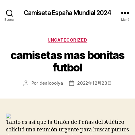
Camiseta España Mundial 2024
Buscar
Menú
Categorías
UNCATEGORIZED
camisetas mas bonitas
futbol
Por
dealcoolya
2022年12月23日
Autor
Fecha
de
de
la
la
entrada
entrada
Tanto es así que la Unión de Peñas del Atlético
solicitó una reunión urgente para buscar puntos