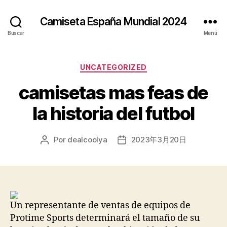
Camiseta España Mundial 2024
Buscar
Menú
Categorías
UNCATEGORIZED
camisetas mas feas de
la historia del futbol
Por
dealcoolya
2023年3月20日
Autor
Fecha
de
de
la
la
entrada
entrada
Un representante de ventas de equipos de
Protime Sports determinará el tamaño de su