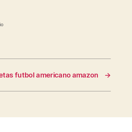
io
etas futbol americano amazon
→