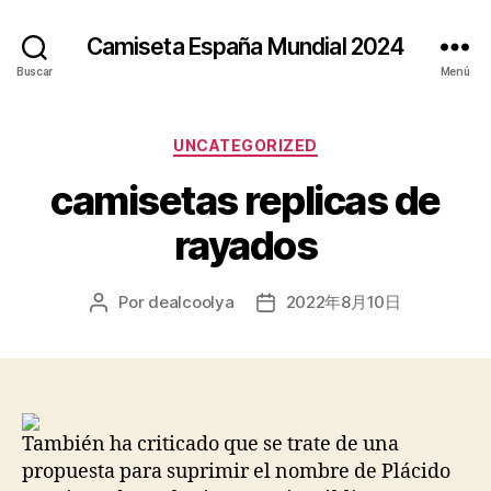
Camiseta España Mundial 2024
Buscar
Menú
Categorías
UNCATEGORIZED
camisetas replicas de
rayados
Por
dealcoolya
2022年8月10日
Autor
Fecha
de
de
la
la
entrada
entrada
También ha criticado que se trate de una
propuesta para suprimir el nombre de Plácido