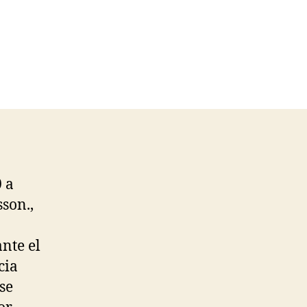
 a
son.,
ante el
cia
se