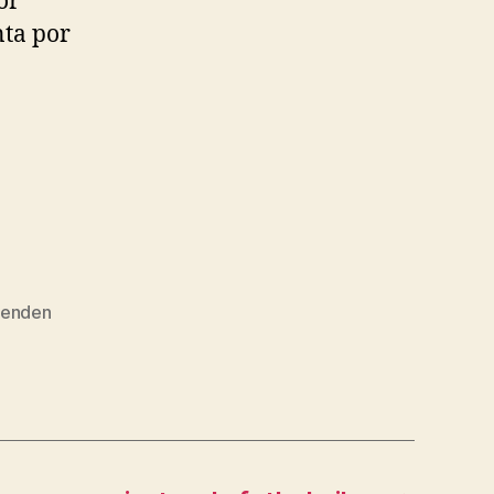
or
nta por
venden