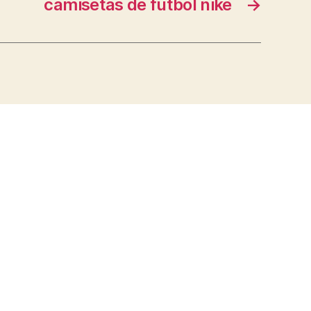
camisetas de futbol nike
→
s