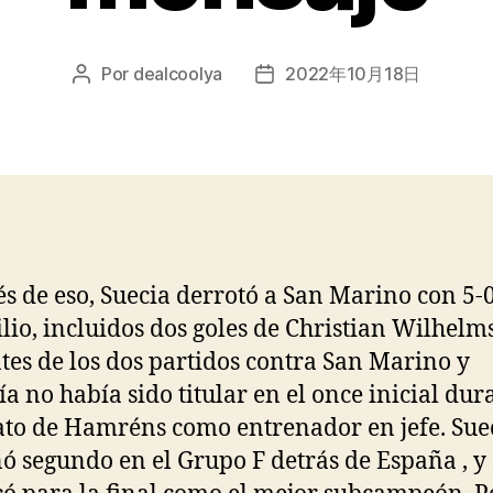
Por
dealcoolya
2022年10月18日
Autor
Fecha
de
de
la
la
entrada
entrada
s de eso, Suecia derrotó a San Marino con 5-0
lio, incluidos dos goles de Christian Wilhelms
tes de los dos partidos contra San Marino y
a no había sido titular en el once inicial dur
o de Hamréns como entrenador en jefe. Sue
ó segundo en el Grupo F detrás de España , y 