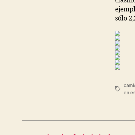
clasif
ejempl
sólo 2
cami
Etiqueta
en e