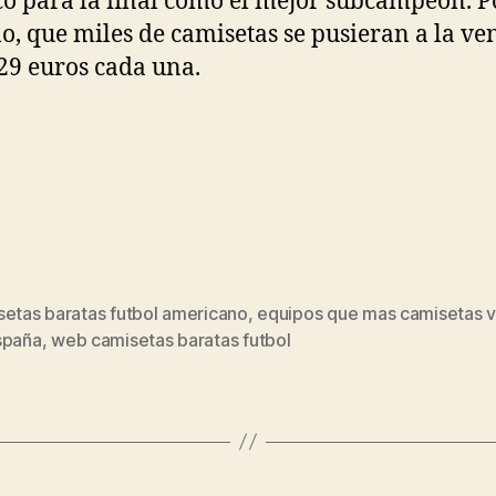
icó para la final como el mejor subcampeón. P
o, que miles de camisetas se pusieran a la ve
,29 euros cada una.
setas baratas futbol americano
,
equipos que mas camisetas 
s
spaña
,
web camisetas baratas futbol