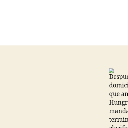
Despué
domici
que an
Hungrí
mandat
termin