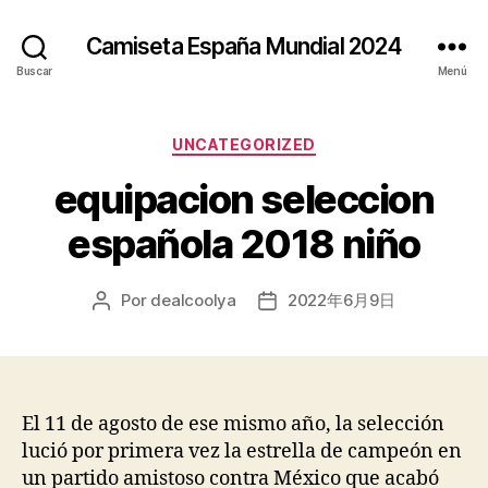
Camiseta España Mundial 2024
Buscar
Menú
Categorías
UNCATEGORIZED
equipacion seleccion
española 2018 niño
Por
dealcoolya
2022年6月9日
Autor
Fecha
de
de
la
la
entrada
entrada
El 11 de agosto de ese mismo año, la selección
lució por primera vez la estrella de campeón en
un partido amistoso contra México que acabó