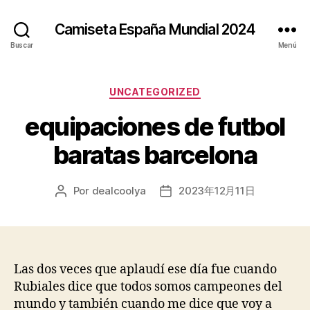
Camiseta España Mundial 2024
Buscar
Menú
Categorías
UNCATEGORIZED
equipaciones de futbol
baratas barcelona
Por
dealcoolya
2023年12月11日
Autor
Fecha
de
de
la
la
entrada
entrada
Las dos veces que aplaudí ese día fue cuando
Rubiales dice que todos somos campeones del
mundo y también cuando me dice que voy a