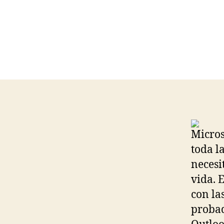
Micros
toda l
necesi
vida. 
con la
probad