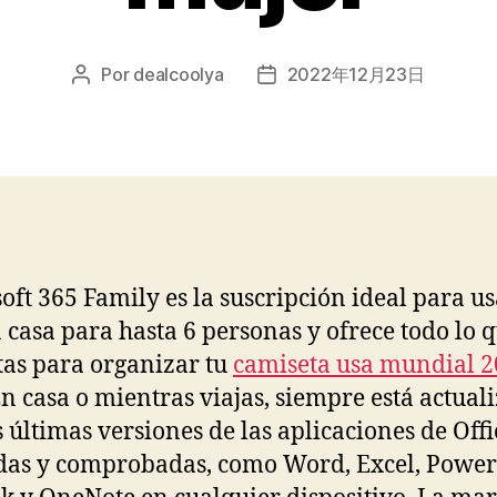
Por
dealcoolya
2022年12月23日
Autor
Fecha
de
de
la
la
entrada
entrada
oft 365 Family es la suscripción ideal para u
a casa para hasta 6 personas y ofrece todo lo 
tas para organizar tu
camiseta usa mundial 
En casa o mientras viajas, siempre está actual
s últimas versiones de las aplicaciones de Offi
as y comprobadas, como Word, Excel, Power