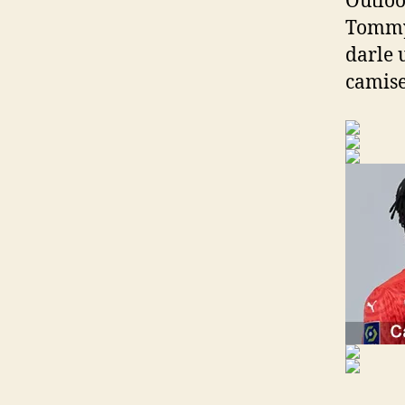
Outloo
Tommy 
darle 
camise