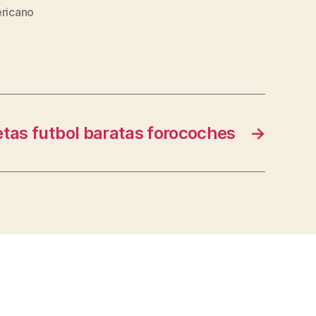
ericano
tas futbol baratas forocoches
→