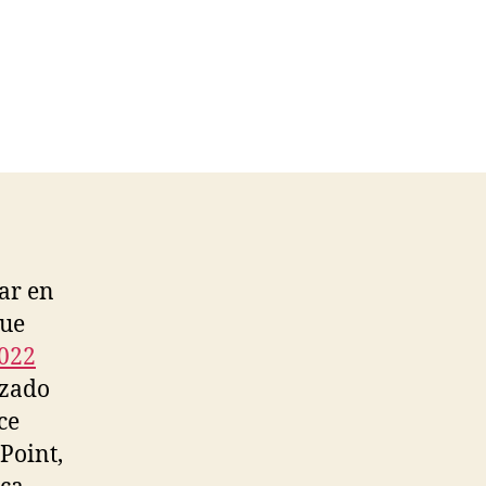
sar en
que
2022
izado
ce
Point,