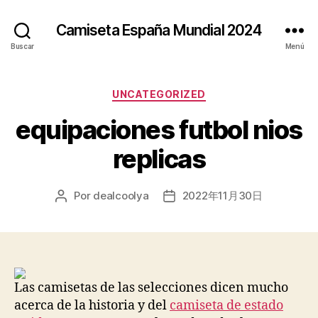
Camiseta España Mundial 2024
Buscar
Menú
Categorías
UNCATEGORIZED
equipaciones futbol nios
replicas
Por
dealcoolya
2022年11月30日
Autor
Fecha
de
de
la
la
entrada
entrada
Las camisetas de las selecciones dicen mucho
acerca de la historia y del
camiseta de estado