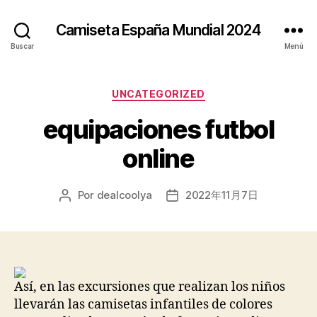
Camiseta España Mundial 2024
Buscar
Menú
Categorías
UNCATEGORIZED
equipaciones futbol
online
Por
dealcoolya
2022年11月7日
Autor
Fecha
de
de
la
la
entrada
entrada
Así, en las excursiones que realizan los niños
llevarán las camisetas infantiles de colores