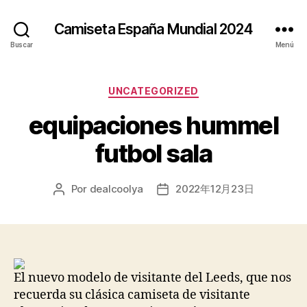
Camiseta España Mundial 2024
Buscar
Menú
Categorías
UNCATEGORIZED
equipaciones hummel
futbol sala
Por
dealcoolya
2022年12月23日
Autor
Fecha
de
de
la
la
entrada
entrada
El nuevo modelo de visitante del Leeds, que nos
recuerda su clásica camiseta de visitante