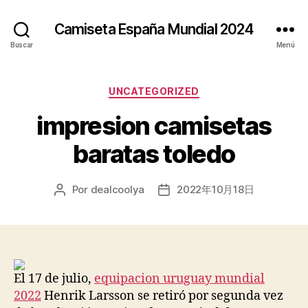
Camiseta España Mundial 2024
Buscar
Menú
Categorías
UNCATEGORIZED
impresion camisetas
baratas toledo
Por
dealcoolya
2022年10月18日
Autor
Fecha
de
de
la
la
entrada
entrada
El 17 de julio,
equipacion uruguay mundial
2022
Henrik Larsson se retiró por segunda vez