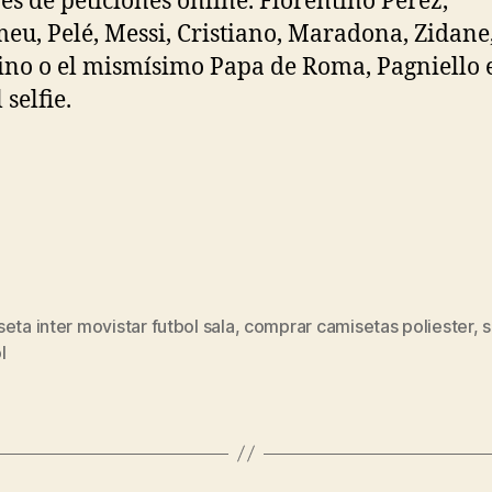
es de peticiones online. Florentino Pérez,
eu, Pelé, Messi, Cristiano, Maradona, Zidane
ino o el mismísimo Papa de Roma, Pagniello e
 selfie.
eta inter movistar futbol sala
,
comprar camisetas poliester
,
s
s
l