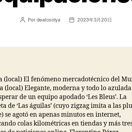
Por
dealcoolya
2023年3月20日
Autor
Fecha
de
de
la
la
entrada
entrada
a (local) El fenómeno mercadotécnico del Mu
a (local) Elegante, moderna y todo lo azulada
sperar de un equipo apodado ‘Les Bleus’. La
ta de ‘Las águilas’ (cuyo zigzag imita a las p
e) se agotó en apenas minutos en internet,
ando colas kilométricas en tiendas y más tre