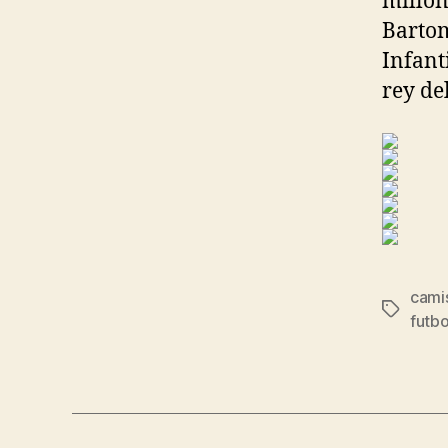
millon
Bartom
Infant
rey del
camis
Etiqueta
futbo