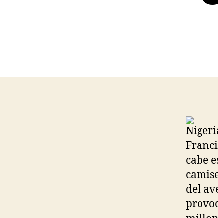
Nigeri
Franci
cabe e
camise
del av
provoc