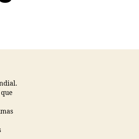
ndial.
 que
lumas
s