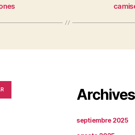
iones
camise
Archive
AR
septiembre 2025