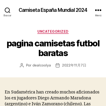
Camiseta España Mundial 2024
Buscar
Menú
Categorías
UNCATEGORIZED
pagina camisetas futbol
baratas
Por
dealcoolya
2022年11月7日
Autor
Fecha
de
de
la
la
entrada
entrada
En Sudamérica han creado muchos aficionados
los ex jugadores Diego Armando Maradona
(argentino) e Iván Zamorano (chileno). Las