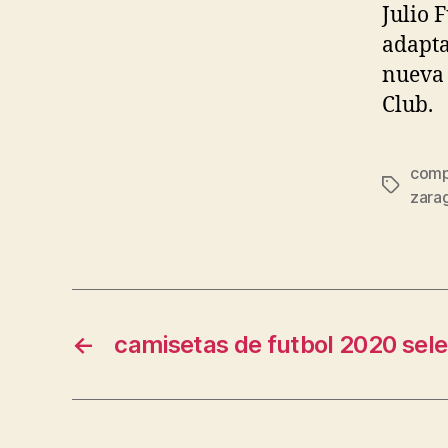
Julio 
adapta
nueva
Club.
comp
Etiqueta
zara
←
camisetas de futbol 2020 sel