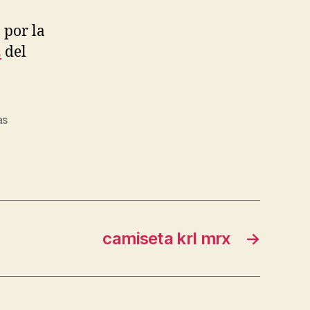
 por la
2
del
as
camiseta krl mrx
→