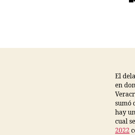
El del
en don
Veracr
sumó d
hay un
cual s
2022
c