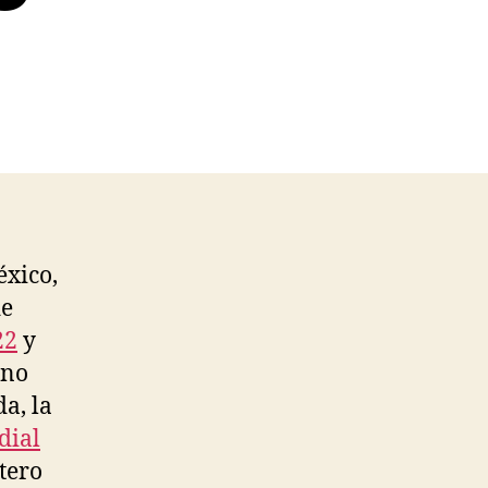
xico,
de
22
y
 no
a, la
dial
tero