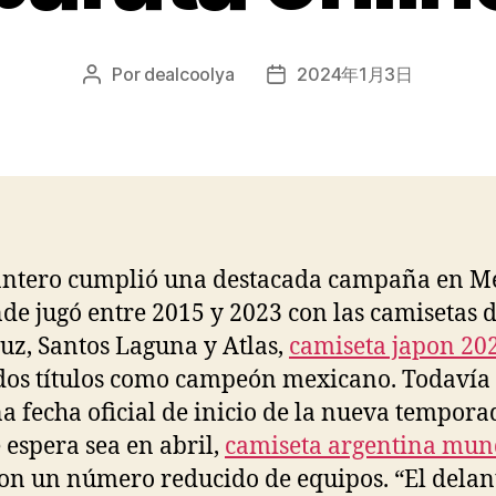
Por
dealcoolya
2024年1月3日
Autor
Fecha
de
de
la
la
entrada
entrada
antero cumplió una destacada campaña en Mé
de jugó entre 2015 y 2023 con las camisetas 
uz, Santos Laguna y Atlas,
camiseta japon 20
os títulos como campeón mexicano. Todavía
a fecha oficial de inicio de la nueva temporad
e espera sea en abril,
camiseta argentina mun
on un número reducido de equipos. “El delan