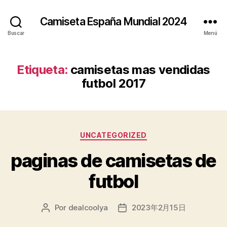
Camiseta España Mundial 2024
Buscar
Menú
Etiqueta:
camisetas mas vendidas
futbol 2017
Categorías
UNCATEGORIZED
paginas de camisetas de
futbol
Por
dealcoolya
2023年2月15日
Autor
Fecha
de
de