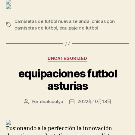
camisetas de futbol nueva zelanda
,
chicas con
Etiquetas
camisetas de futbol
,
equipaje de futbol
Categorías
UNCATEGORIZED
equipaciones futbol
asturias
Por
dealcoolya
2022年10月18日
Autor
Fecha
de
de
la
la
entrada
entrada
Fusionando a la perfección la innovación