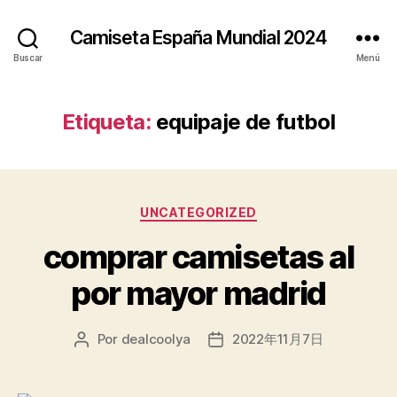
Camiseta España Mundial 2024
Buscar
Menú
Etiqueta:
equipaje de futbol
Categorías
UNCATEGORIZED
comprar camisetas al
por mayor madrid
Por
dealcoolya
2022年11月7日
Autor
Fecha
de
de
la
la