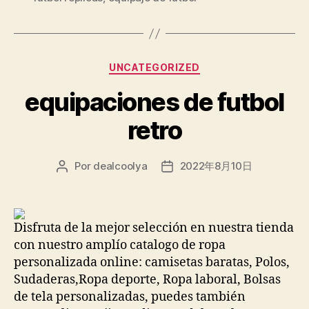
Categorías
UNCATEGORIZED
equipaciones de futbol
retro
Por
dealcoolya
2022年8月10日
Autor
Fecha
de
de
la
la
entrada
entrada
Disfruta de la mejor selección en nuestra tienda
con nuestro amplío catalogo de ropa
personalizada online: camisetas baratas, Polos,
Sudaderas,Ropa deporte, Ropa laboral, Bolsas
de tela personalizadas, puedes también