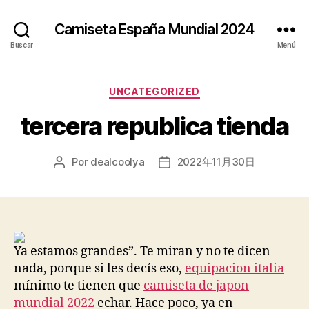
Camiseta España Mundial 2024
Buscar
Menú
Categorías
UNCATEGORIZED
tercera republica tienda
Por
dealcoolya
2022年11月30日
Autor
Fecha
de
de
la
la
entrada
entrada
Ya estamos grandes”. Te miran y no te dicen
nada, porque si les decís eso,
equipacion italia
mínimo te tienen que
camiseta de japon
mundial 2022
echar. Hace poco, ya en