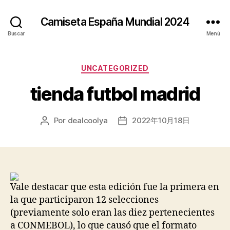
Camiseta España Mundial 2024
Buscar
Menú
Categorías
UNCATEGORIZED
tienda futbol madrid
Por
dealcoolya
2022年10月18日
Autor
Fecha
de
de
la
la
entrada
entrada
Vale destacar que esta edición fue la primera en
la que participaron 12 selecciones
(previamente solo eran las diez pertenecientes
a CONMEBOL), lo que causó que el formato