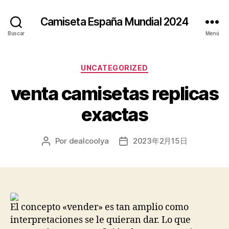
Camiseta España Mundial 2024
Buscar
Menú
Categorías
UNCATEGORIZED
venta camisetas replicas
exactas
Por
dealcoolya
2023年2月15日
Autor
Fecha
de
de
la
la
entrada
entrada
El concepto «vender» es tan amplio como
interpretaciones se le quieran dar. Lo que