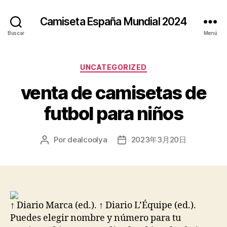
Camiseta España Mundial 2024
Buscar
Menú
Categorías
UNCATEGORIZED
venta de camisetas de
futbol para niños
Por
dealcoolya
2023年3月20日
Autor
Fecha
de
de
la
la
entrada
entrada
↑ Diario Marca (ed.). ↑ Diario L’Équipe (ed.).
Puedes elegir nombre y número para tu