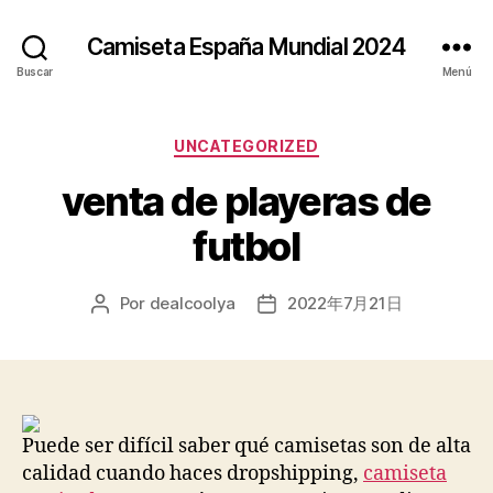
Camiseta España Mundial 2024
Buscar
Menú
Categorías
UNCATEGORIZED
venta de playeras de
futbol
Por
dealcoolya
2022年7月21日
Autor
Fecha
de
de
la
la
entrada
entrada
Puede ser difícil saber qué camisetas son de alta
calidad cuando haces dropshipping,
camiseta