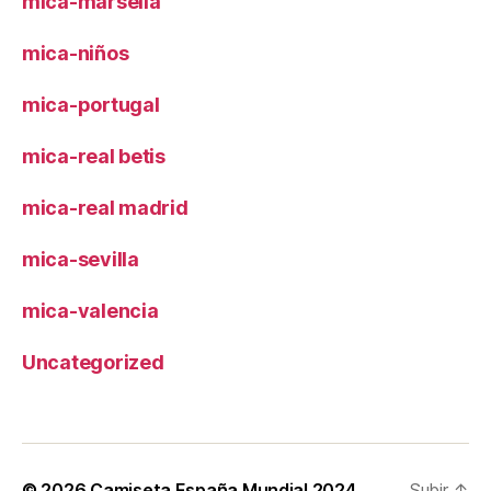
mica-marsella
mica-niños
mica-portugal
mica-real betis
mica-real madrid
mica-sevilla
mica-valencia
Uncategorized
© 2026
Camiseta España Mundial 2024
Subir
↑