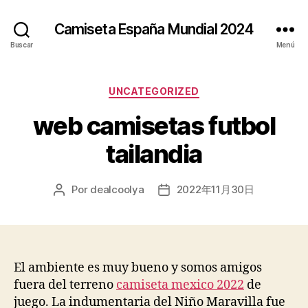
Camiseta España Mundial 2024
Buscar
Menú
Categorías
UNCATEGORIZED
web camisetas futbol
tailandia
Por
dealcoolya
2022年11月30日
Autor
Fecha
de
de
la
la
entrada
entrada
El ambiente es muy bueno y somos amigos
fuera del terreno
camiseta mexico 2022
de
juego. La indumentaria del Niño Maravilla fue